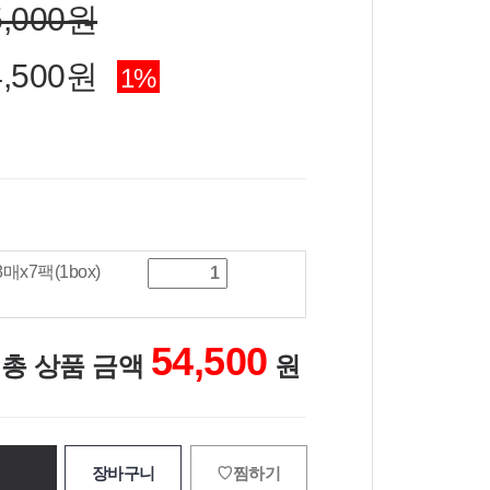
5,000원
,500
원
1
%
x7팩(1box)
54,500
총 상품 금액
원
장바구니
♡찜하기