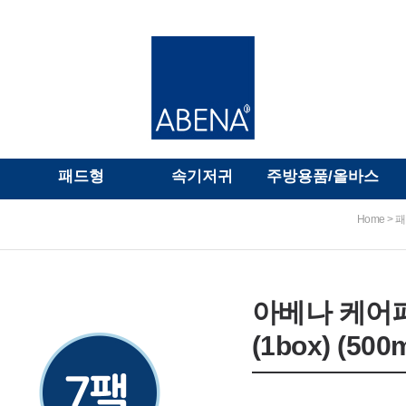
패드형
속기저귀
주방용품/올바스
>
Home
패
아베나 케어패
(1box) (500m