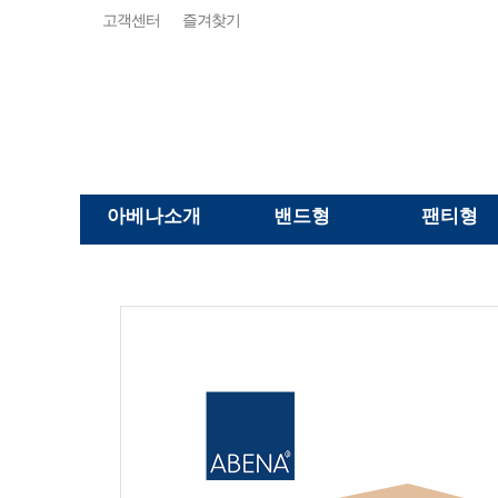
고객센터
즐겨찾기
아베나소개
밴드형
팬티형