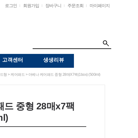
로그인
회원가입
장바구니
주문조회
마이페이지
고객센터
생생리뷰
>
> 아베나 케어패드 중형 28매x7팩(1box) (500ml)
드형
케어패드
드 중형 28매x7팩
l)