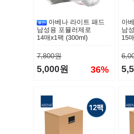
아베나 라이트 패드
아베
남성용 포뮬러제로
남성
14매x1팩 (300ml)
15매
7,800원
6,0
5,000원
5,
36%