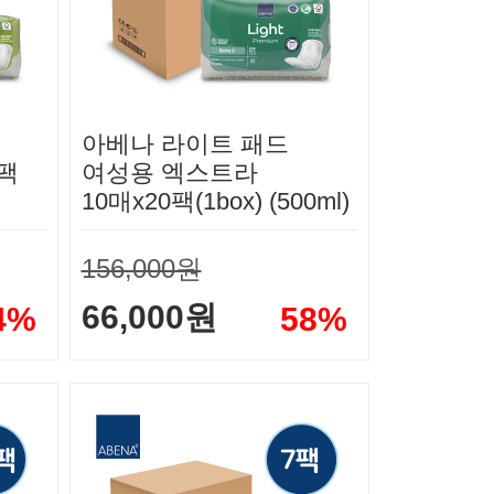
아베나 라이트 패드
2팩
여성용 엑스트라
10매x20팩(1box) (500ml)
156,000원
66,000원
4%
58%