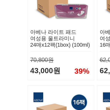
아베나 라이트 패드
아베
여성용 울트라미니
여성
24매x12팩(1box) (100ml)
16매
70,800원
62,
43,000원
62
39%