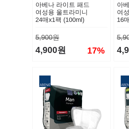
아베나 라이트 패드
아베
여성용 울트라미니
여성
24매x1팩 (100ml)
16매
5,900원
5,9
4,900원
4,
17%