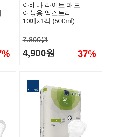
아베나 라이트 패드
팩
여성용 엑스트라
10매x1팩 (500ml)
7,800원
4,900원
7%
37%