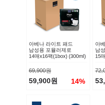
아베나 라이트 패드
아베
남성용 포뮬러제로
남성
14매x16팩(1box) (300ml)
15매
69,900원
72,
59,900원
53
14%