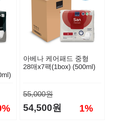
아베나 케어패드 중형
28매x7팩(1box) (500ml)
ml)
55,000원
54,500원
0%
1%