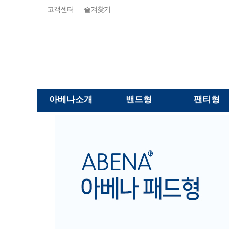
고객센터
즐겨찾기
아베나소개
밴드형
팬티형