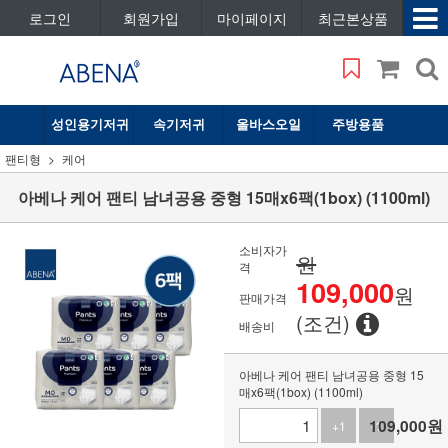
로그인
회원가입
마이페이지
최근본상품
성인용기저귀
속기저귀
올바스오일
주방용품
팬티형
케어
아베나 케어 팬티 남녀공용 중형 15매x6팩(1box) (1100ml)
소비자가
원
격
109,000
원
판매가격
(조건)
배송비
아베나 케어 팬티 남녀공용 중형 15
매x6팩(1box) (1100ml)
109,000
원
+1
-1