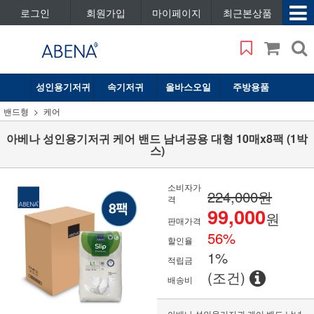
로그인
회원가입
마이페이지
최근본상품
성인용기저귀
속기저귀
올바스오일
주방용품
밴드형
케어
아베나 성인용기저귀 케어 밴드 남녀공용 대형 10매x8팩 (1박
스)
소비자가
224,000원
격
99,000
원
판매가격
56
%
할인율
1%
적립금
(조건)
배송비
아베나 성인용기저귀 케어 밴드 남녀