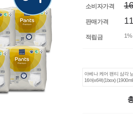
1
소비자가격
11
판매가격
1%
적립금
아베나 케어 팬티 삼각 
16매x6팩(1box) (1900ml
총