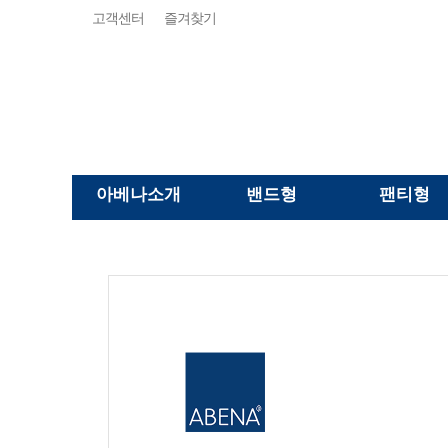
고객센터
즐겨찾기
아베나소개
밴드형
팬티형