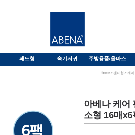
패드형
속기저귀
주방용품/올바스
>
>
Home
팬티형
케어
아베나 케어 
소형 16매x6팩(