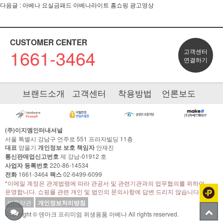
다음글 :
아베나 요실금패드 아베나라이트 홈쇼핑 광고영상
CUSTOMER CENTER
1661-3464
고객센터
연결하기
브랜드소개
고객센터
착용방법
언론보도
(주)이지엠인터내셔널
서울 특별시 강남구 언주로 551 프라자빌딩 11층
대표
양을기
개인정보 보호 책임자
안재진
통신판매업신고번호
제 강남-01912 호
사업자 등록번호
220-86-14534
전화
1661-3464
팩스
02-6499-6099
*이메일 계정은 관계법령에 따라 관공서 및 관련기관과의 업무협의를 위하여
운영합니다. 쇼핑몰 관련 개인 및 법인의 문의사항에 답변 드리지 않습니다.
이용약관
개인정보처리방침
Copyright © 덴마크 프리미엄 위생용품 아베나 All rights reserved.