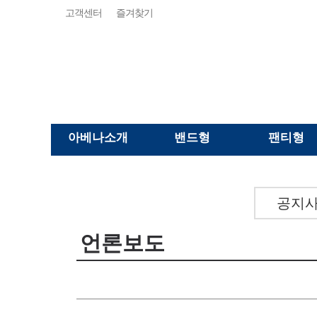
고객센터
즐겨찾기
아베나소개
밴드형
팬티형
공지
언론보도