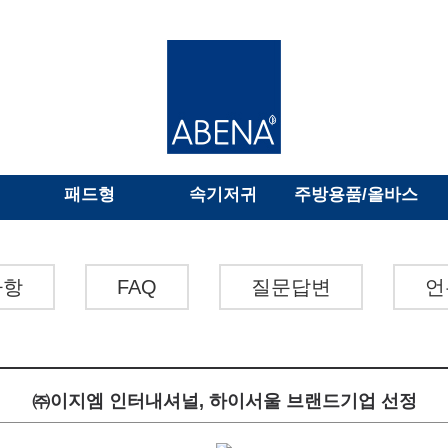
패드형
속기저귀
주방용품/올바스
사항
FAQ
질문답변
언
㈜이지엠 인터내셔널, 하이서울 브랜드기업 선정