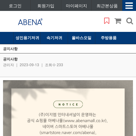
로그인
회원가입
마이페이지
최근본상품
성인용기저귀
속기저귀
올바스오일
주방용품
공지사항
공지사항
관리자
|
2023-09-13
|
조회수 233